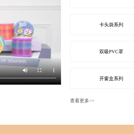
卡头袋系列
双吸PVC罩
开窗盒系列
查看更多>>
P罩展盒系列
灯笼系列
吸板系列